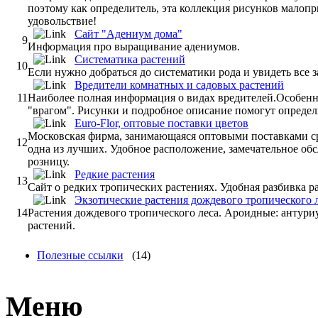
поэтому как определитель, эта коллекция рисунков малопр
удовольствие!
Сайт "Адениум дома"
9
Информация про выращивание адениумов.
Систематика растений
10
Если нужно добраться до систематики рода и увидеть все 
Вредители комнатных и садовых растений
11
Наиболее полная информация о видах вредителей.Особенно
"врагом". Рисунки и подробное описание помогут определи
Euro-Flor, оптовые поставки цветов
Московская фирма, занимающаяся оптовыми поставками сре
12
одна из лучших. Удобное расположение, замечательное обс
розницу.
Редкие растения
13
Сайт о редких тропических растениях. Удобная разбивка р
Экзотические растения дождевого тропического 
14
Растения дождевого тропического леса. Ароидные: антури
растений.
Полезные ссылки
(14)
Меню