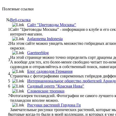
Полезные ссылки
№
Веб-ссылка
Сайт "Цветоводы Москвы"
1
Сайт "Цветоводы Москвы" - информация о клубе и его сек
интернет-магазин.
Aglaonema Indonesia
2
На этом сайте можно увидеть множество гибридных аглаон
окраски.
Gaertnerblog
На этой странице можно точно определить сорт драцены д
3
А вообще для тех, кто более-менее свободно читает по-неме
садоводов и отправляйтесь в собственный поиск, навигаци
Блог садоводов Германия
4
Страничка с фотографиями современных гибридов диффе
5
Интернациональное общество любителей Ароид
6
Садовый центр "Красная Нива"
Словенские тропики
7
Фотогалерея тилландсий. Фотографии не самого лучшего к
тилландсии вполне можно.
Рисунки растений Гордона Ги
Замечательные рисунки тропических растений, которые м
8
которые когда-то были в моей коллекции, и которых я уже